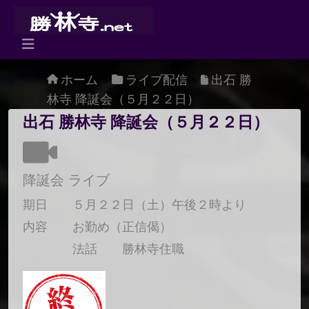
Skip to content
Main
Navigation
ホーム
»
ライブ配信
»
出石 勝
林寺 降誕会（５月２２日）
出石 勝林寺 降誕会（５月２２日）
降誕会 ライブ
期日 ５月２２日（土）午後２時より
内容 お勤め（正信偈）
法話 勝林寺住職