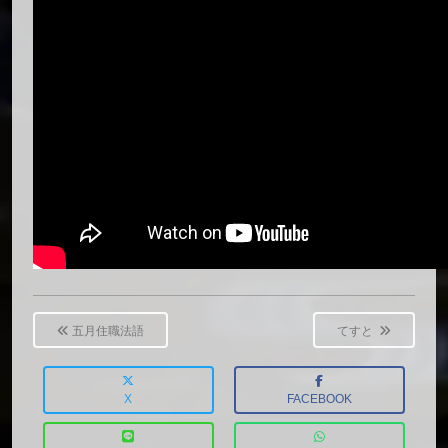
Post
navigation
五月住職法語
てすと
X
FACEBOOK