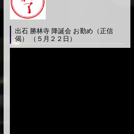
出石 勝林寺 降誕会 お勤め（正信
偈） （５月２２日）