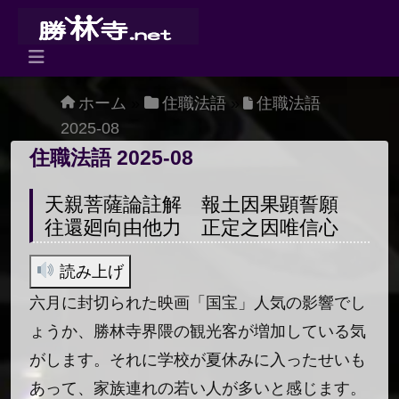
Skip to content
Main
Navigation
ホーム
»
住職法語
»
住職法語
2025-08
住職法語 2025-08
天親菩薩論註解 報土因果顕誓願
往還廻向由他力 正定之因唯信心
読み上げ
六月に封切られた映画「国宝」人気の影響でし
ょうか、勝林寺界隈の観光客が増加している気
がします。それに学校が夏休みに入ったせいも
あって、家族連れの若い人が多いと感じます。