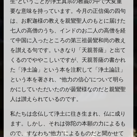
生”ということが浄土真宗の教義の中で大変重
要な意味を持っています。今月の正信偈の四句
は、お釈迦様の教えを親鸞聖人のもとに届けた
七人の高僧のうち、インドのお二人の高僧を経
て中国に入ったところの第三祖曇鸞和尚の教え
を讃える句です。いきなり「天親菩薩」と出て
くるのでややこしいですが、天親菩薩の書かれ
た「浄土論」という本を注釈して「浄土論註」
という本を著され、“他力の信心”について明ら
かにしていただいたのが曇鸞様なのだと親鸞聖
人は讃えられているのです。
私たちは念仏して浄土に往き生まれ、仏に成り
ます。しかし、それは弥陀の本願の力によるも
ので、すなわち“他力”によるものだと聞かせて