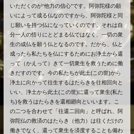
いただくのが“他力の信心”です。阿弥陀様の願
いによって成る仏なのですから、阿弥陀様と同
じ願いを持つ仏になっていくのです。それは自
分一人の悟りにとどまる仏ではなく、一切の衆
生の成仏を願う仏となるのです。だから、仏と
成ったら私たちを仏にするためにお浄土から還
って（かえって）きて一切衆生を救うために働
きだすのです。今の私たちが此土(この世)から
浄土に向かって往生するはたらきを往相回向と
いい、浄土から此土(この世)に還って衆生(私た
ち)を救うはたらきを還相廻向といいます。こ
の二つを合わせて「往還二回向」と呼ばれ、阿
弥陀仏の救済のはたらき（他力）は往くだけの
働きでなく、還って衆生を済度することも備わ