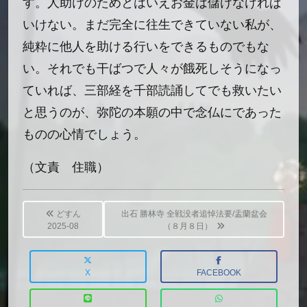
す。人助けのためとはいえお金は儲けなければ
いけない。まだ完全に往生できていない私が、
純粋に他人を助ける行いをできるものでもな
い。それでも干ばつで人々が餓死しそうになっ
ていれば、三部経を千部読誦してでも救いたい
と思うのが、弥陀の本願の中で念仏にであった
ものの心情でしょう。
（文責 住職）
Post
navigation
どすん
出石 勝林寺 全戦没者追悼法要/盂蘭盆会
2025-08
（８月８日）
X
FACEBOOK